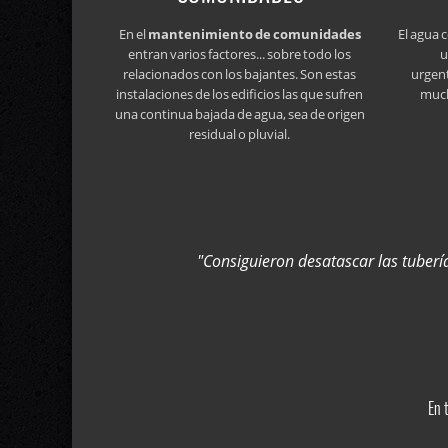
En el
mantenimiento de comunidades
El agua 
entran varios factores... sobre todo los
u
relacionados con los bajantes. Son estas
urgen
instalaciones de los edificios las que sufren
much
una continua bajada de agua, sea de origen
residual o pluvial.
"Consiguieron desatascar las tuber
En 