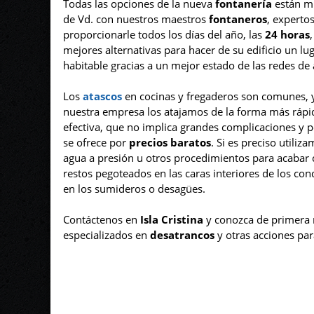
Todas las opciones de la nueva
fontanería
están m
de Vd. con nuestros maestros
fontaneros
, experto
proporcionarle todos los días del año, las
24 horas
,
mejores alternativas para hacer de su edificio un lu
habitable gracias a un mejor estado de las redes de
Los
atascos
en cocinas y fregaderos son comunes, 
nuestra empresa los atajamos de la forma más rápi
efectiva, que no implica grandes complicaciones y p
se ofrece por
precios baratos
. Si es preciso utiliz
agua a presión u otros procedimientos para acabar 
restos pegoteados en las caras interiores de los con
en los sumideros o desagües.
Contáctenos en
Isla Cristina
y conozca de primera 
especializados en
desatrancos
y otras acciones par