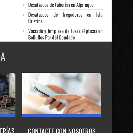
Desatascos de tuberías en Aljaraque
Desatascos de fregaderos en Isla
Cristina
Vaciado y limpieza de fosas sépticas en
Bollullos Par del Condado
Desatrancos de cocinas y baños en Palos
VA
de la Frontera
Limpieza y desinfección de depósitos de
agua en Moguer
Limpieza y vaciado de fosas sépticas en
Isla Cristina
Limpieza de aljibes
Reparación de humedades
Desatascos y mantenimiento de
comunidades
ERÍAS
CONTACTE CON NOSOTROS
Desatascos de fregaderos