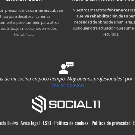
Nuestros maestros
fontaneros
rea
con presión de los
camiones
cuba se
Huelva rehabilitación de tuber
tiliza para desatorar cañerías
necesidad de obras de albañilería, 
temente, pero también para otros
cualquier otra actuación que sume 
os trabajos necesarios en redes
recursos.
hidráulicas.
ías de mi cocina en poco tiempo. Muy buenos profesionales"
por
Enviar opinión
toda Huelva ·
Aviso legal · LSSI · Política de cookies · Política de privacidad
|