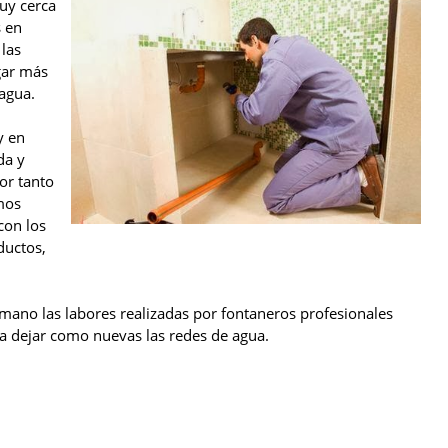
uy cerca
s en
 las
gar más
 agua.
y en
da y
or tanto
amos
con los
ductos,
mano las labores realizadas por fontaneros profesionales
a dejar como nuevas las redes de agua.