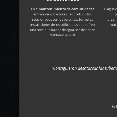
En el
mantenimiento de comunidades
El agua 
entran varios factores... sobre todo los
u
relacionados con los bajantes. Son estas
urgen
instalaciones de los edificios las que sufren
much
una continua bajada de agua, sea de origen
residual o pluvial.
"Consiguieron desatascar las tuber
En 